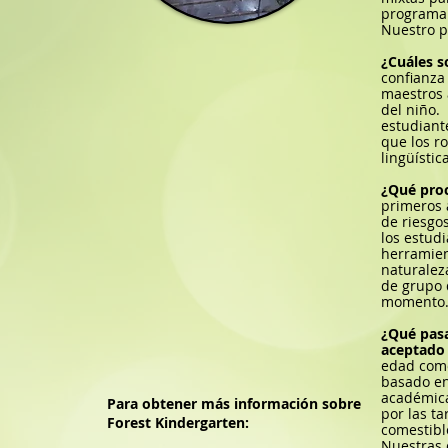
programa 
Nuestro p
¿Cuáles s
confianza
maestros 
del niño.
estudiant
que los r
lingüísti
¿Qué pro
primeros a
de riesgo
los estudi
herramien
naturalez
de grupo 
momento. 
¿Qué pasa
aceptado 
edad como
basado en
académica
Para obtener más información sobre
por las ta
Forest Kindergarten:
comestible
Nuestras 