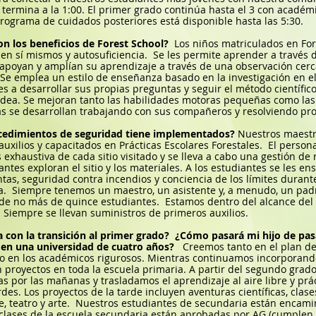
termina a la 1:00. El primer grado continúa hasta el 3 con académi
rograma de cuidados posteriores está disponible hasta las 5:30.
on los beneficios de Forest School?
Los niños matriculados en Fo
 en sí mismos y autosuficiencia.
Se les permite aprender a través d
apoyan y amplían su aprendizaje a través de una observación cerca
Se emplea un estilo de enseñanza basado en la investigación en e
es a desarrollar sus propias preguntas y seguir el método científ
odea. Se mejoran tanto las habilidades motoras pequeñas como las
cas se desarrollan trabajando con sus compañeros y resolviendo pr
cedimientos de seguridad tiene implementados?
Nuestros maestro
uxilios y capacitados en Prácticas Escolares Forestales.
El person
s exhaustiva de cada sitio visitado y se lleva a cabo una gestión d
antes exploran el sitio y los materiales. A los estudiantes se les e
tas, seguridad contra incendios y conciencia de los límites durante
a.
Siempre tenemos un maestro, un asistente y, a menudo, un pad
de no más de quince estudiantes.
Estamos dentro del alcance del 
Siempre se llevan suministros de primeros auxilios.
 con la transición al primer grado?
¿Cómo pasará mi hijo de pasa
en una universidad de cuatro años?
Creemos tanto en el plan de
 en los académicos rigurosos. Mientras continuamos incorporando e
 proyectos en toda la escuela primaria. A partir del segundo grad
s por las mañanas y trasladamos el aprendizaje al aire libre y prá
rdes. Los proyectos de la tarde incluyen aventuras científicas, cla
, teatro y arte.
Nuestros estudiantes de secundaria están encamin
clases de la escuela secundaria están aprobadas por AG (cumplen c