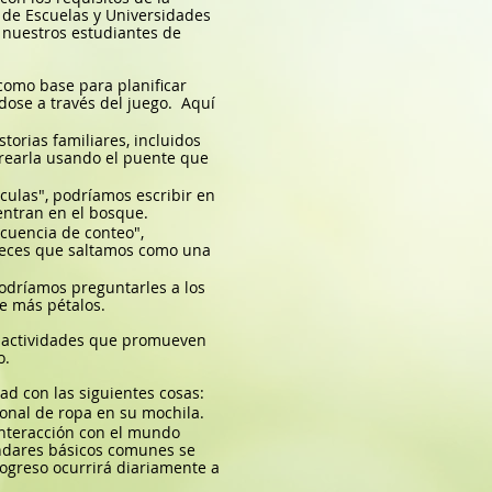
l de Escuelas y Universidades
 nuestros estudiantes de
omo base para planificar
ose a través del juego.
Aquí
torias familiares, incluidos
ecrearla usando el puente que
ulas", podríamos escribir en
uentran en el bosque.
cuencia de conteo",
 veces que saltamos como una
odríamos preguntarles a los
e más pétalos.
 y actividades que promueven
o.
ad con las siguientes cosas:
ional de ropa en su mochila.
interacción con el mundo
ándares básicos comunes se
rogreso ocurrirá diariamente a