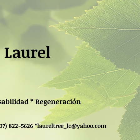
 Laurel
nsabilidad * Regeneración
707) 822-5626 *
laureltree_lc@yahoo.com