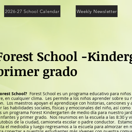
2026-27 School Calendar
Weekly Newsletter
Forest School -Kinder
primer grado
orest School?
Forest School es un programa educativo para niños
bre, en cualquier clima.
Les permite a los niños aprender sobre su 
ón.
Los maestros apoyan el aprendizaje con historias, canciones y
r las habilidades sociales, físicas y emocionales del niño, así com
 un programa Forest Kindergarten de medio día para nuestro jardí
 infantes y primer grado.
Nos reunimos en la escuela a las 8:30 y v
autobús de la ciudad, camioneta escolar o padre conductor.
Estamo
ta el mediodía y luego regresamos a la escuela para almorzar en 
ra conectar a nuestros estudiantes más jóvenes con nuestra comun