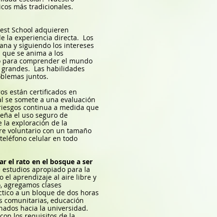
cos más tradicionales.
rest School adquieren
e la experiencia directa.
Los
na y siguiendo los intereses
l que se anima a los
ico para comprender el mundo
 grandes.
Las habilidades
oblemas juntos.
s están certificados en
al se somete a una evaluación
e riesgos continua a medida que
nseña el uso seguro de
 la exploración de la
re voluntario con un tamaño
teléfono celular en todo
r el rato en el bosque a ser
 estudios apropiado para la
l aprendizaje al aire libre y
o, agregamos clases
ctico a un bloque de dos horas
ses comunitarias, educación
ados hacia la universidad.
on los requisitos de la