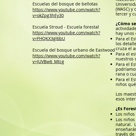
Escuelas del bosque de bellotas
Universid
(WASC) y 
https://www.youtube.com/watch?
tercer y c
v=okZpg3hEy30
¿Cómo se
Escuela Stroud - Escuela forestal
actividad
https://www.youtube.com/watch?
hay unos 
v=FHQKX3gl6bU
Para el E
los detall
cruza el 
Escuela del bosque urbano de Eastwood
Para el e
https://www.youtube.com/watch?
nuestros 
v=JUVBw6_Mtcg
Para el E
podríamos
rana o cu
Para el E
niños qué
Los maest
esos inte
¿Es Fores
Los niños
Los niños
natural.
enseñarán
través de