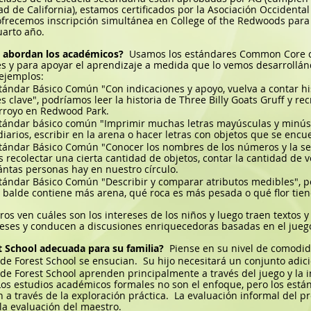
ad de California), estamos certificados por la Asociación Occidenta
ofrecemos inscripción simultánea en College of the Redwoods para
uarto año.
 abordan los académicos?
Usamos los estándares Common Core c
es y para apoyar el aprendizaje a medida que lo vemos desarrollánd
ejemplos:
stándar Básico Común "Con indicaciones y apoyo, vuelva a contar his
es clave", podríamos leer la historia de Three Billy Goats Gruff y r
arroyo en Redwood Park.
stándar básico común "Imprimir muchas letras mayúsculas y minúsc
diarios, escribir en la arena o hacer letras con objetos que se enc
stándar Básico Común "Conocer los nombres de los números y la se
 recolectar una cierta cantidad de objetos, contar la cantidad de
ántas personas hay en nuestro círculo.
stándar Básico Común "Describir y comparar atributos medibles", p
 balde contiene más arena, qué roca es más pesada o qué flor tien
ros ven cuáles son los intereses de los niños y luego traen textos
reses y conducen a discusiones enriquecedoras basadas en el jueg
t School adecuada para su familia?
Piense en su nivel de comodid
 de Forest School se ensucian.
Su hijo necesitará un conjunto adic
 de Forest School aprenden principalmente a través del juego y la 
Los estudios académicos formales no son el enfoque, pero los est
 a través de la exploración práctica.
La evaluación informal del p
 la evaluación del maestro.