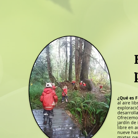
¿Qué es F
al aire li
exploraci
desarrolla
Ofrecemos
jardín de
libre en 
nueve has
mixtas pa