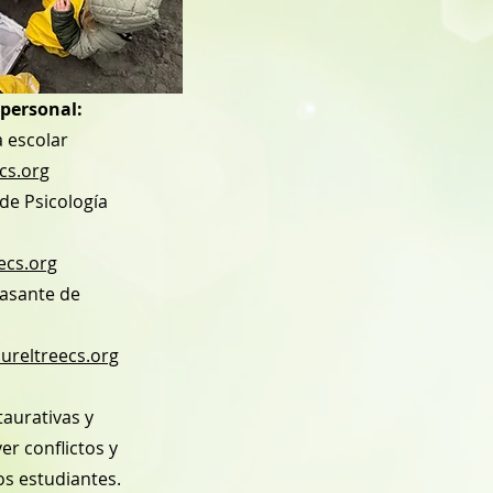
 personal:
a escolar
cs.org
de Psicología
ecs.org
asante de
reltreecs.org
aurativas y
er conflictos y
s estudiantes.