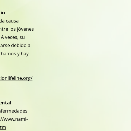
dio
nda causa
ntre los jóvenes
 A veces, su
arse debido a
uchamos y hay
ionlifeline.org/
ental
Enfermedades
://www.nami-
htm