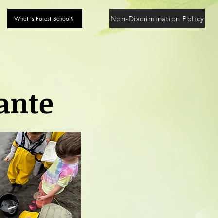
Non-Discrimination Policy
What is Forest School?
ante