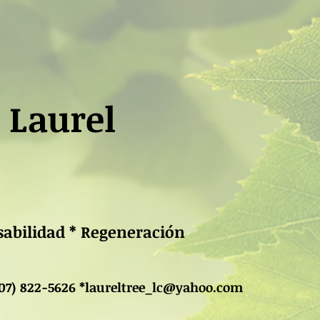
 Laurel
nsabilidad * Regeneración
707) 822-5626 *
laureltree_lc@yahoo.com