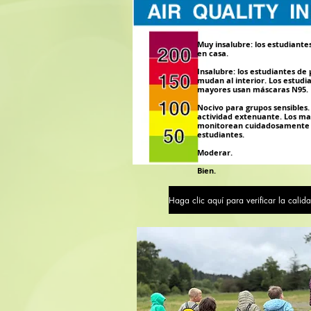
Muy insalubre: los estudiante
en casa.
Insalubre: los estudiantes de 
mudan al interior. Los estudi
mayores usan máscaras N95.
Nocivo para grupos sensibles.
actividad extenuante. Los ma
monitorean cuidadosamente 
estudiantes.
Moderar.
Bien.