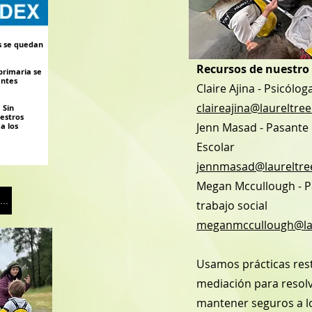
s se quedan
Recursos de nuestro
primaria se
antes
Claire Ajina - Psicólog
claireajina@laureltree
Sin
estros
Jenn Masad - Pasante 
a los
Escolar
jennmasad@laureltre
Megan Mccullough - P
Haga clic aquí para verificar la calidad del aire
trabajo social
meganmccullough@lau
Usamos prácticas rest
mediación para resolv
mantener seguros a lo