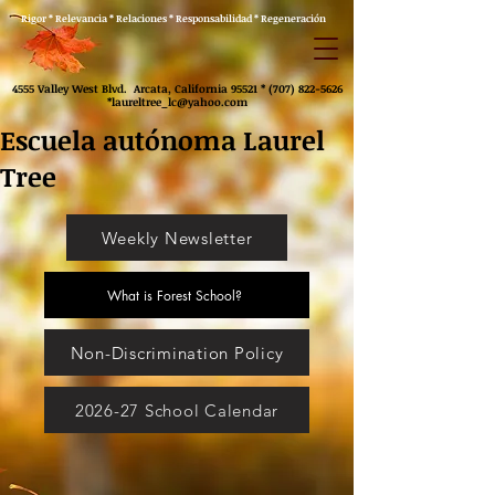
Rigor * Relevancia * Relaciones * Responsabilidad * Regeneración
4555 Valley West Blvd. Arcata, California 95521 *
(707) 822-5626
*
laureltree_lc@yahoo.com
Escuela autónoma Laurel
Tree
Weekly Newsletter
What is Forest School?
Non-Discrimination Policy
2026-27 School Calendar